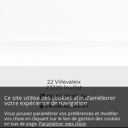
22 Villevaleix
23220 Jouillat
05.55.51.93.34
Ce site utilise des cookies afin d’améliorer
votre expérience de navigation
06.58.50.83.01
Vous pouvez paramétrer vos préférences et modifier
vos choix en cliquant sur le lien de gestion des cookies
en bas de page.
Paramétrer mes choix